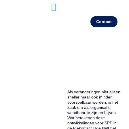
Contact
Trend 1: Continue business planning en
nog sneller schakelen met SPP
Als veranderingen niet alleen
sneller maar ook minder
voorspelbaar worden, is het
zaak om als organisatie
wendbaar te zijn en blijven.
Wat betekenen deze
ontwikkelingen voor SPP in
de toekomst? Hoe blijft het