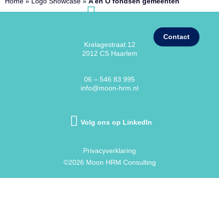
Home
»
Logo Showcase
»
A en O fondsen gemeenten
Contact
Krelagestraat 12
2012 CS Haarlem
06 – 546 83 995
info@moon-hrm.nl
Volg ons op LinkedIn
Privacyverklaring
©2026 Moon HRM Consulting